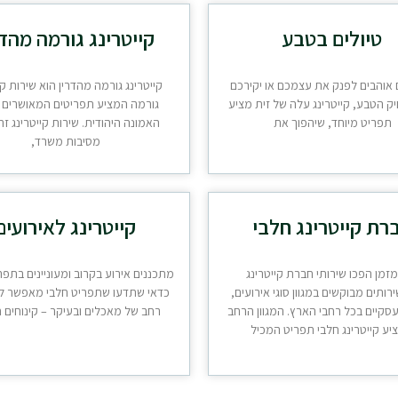
טיולים בטבע
קייטרינג גורמה מהדר
אוהבים לפנק את עצמכם או יקירכם
קייטרינג גורמה מהדרין הוא שירות קי
יק הטבע, קייטרינג עלה של זית מציע
גורמה המציע תפריטים המאושרים ע
תפריט מיוחד, שיהפוך את
האמונה היהודית. שירות קייטרינג זה
מסיבות משרד,
רת קייטרינג חלבי
קייטרינג לאירועים
זמן הפכו שירותי חברת קייטרינג
מתכננים אירוע בקרוב ומעוניינים בתפר
רותים מבוקשים במגוון סוגי אירועים,
כדאי שתדעו שתפריט חלבי מאפשר לכ
עסקיים בכל רחבי הארץ. המגוון הרחב
רחב של מאכלים ובעיקר – קינוחים ח
ע קייטרינג חלבי תפריט המכיל