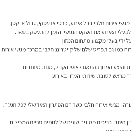
גשי אירוח חלבי בכל אירוע, פרטי או עסקי, גדול או קטן
.האפשרות של הזמנת מגשים לאירוח חלבי מעניקה לבעלי האירוע את השקט הנפשי והזמן להתעסק בשאר
ל ידי בעלי מקצוע מתחום המזון
.כמו כן, כיום ניתן להזמין מס' מצומצם של מגשי אירוח כמו גם תפריט שלם של קייטרינג חלבי במרכז מגשי אירוח
.בהזמנת מגשי אירוח חלבי אף ניתן להתאים את כמות והיצע המזון בהתאם לאופי הקהל, מנות מיוחדות
ר מראש לטובת שירותי המזון באירוע
.בין אם מדובר ביום הולדת, חגיגת חינה או עלייה לתורה- מגשי אירוח חלבי כשר הם הפתרון האידיאלי לכל חגיגה
.המגוון הרחב של מגשים לאירוח חלבי יכול לכלול, בין היתר, כריכים מסוגים שונים של לחמים טריים המכילים
מזון נלווים