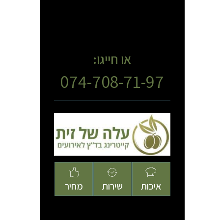
או חייגו:
074-708-71-97
איכות
שירות
מחיר