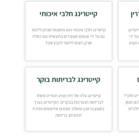
ין
קייטרינג חלבי איכותי
יטרינג
קייטרינג חלבי איכותי הוא מיומנות שניתן ללמוד
ל ידי
גם על ידי אנשים שעובדים בתעשייה וגם כאלה
 מציע
שרק רוצים ללמוד להכין אוכל
קייטרינג לבריתות בוקר
יט חלבי?
קייטרינג עלה של זית מציע תפריט מיוחד
ם מגוון
לבריתות הנערכות בבקרים. הקייטרינג נערך
לביים
בסגנון בראנץ ומשלב טעמים אירופאים ומזרח
תיכוניים. בריתות