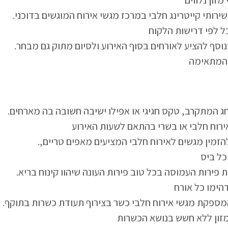
.התאמת התפריט לסוג האירוע מאפשרת לבחור בין שירותי קייטרינג חלבי במרכז מגשי אירוח המוגשים בדוכני
ל לפי דרישות הלקוח
.הבחירה באופציה של מגשי אירוח חלבי מאפשרת בנוסף להציע לאורחים בסוף האירוע ולסיום מתוק גם מבחר
 המתאימה
.כיום גם כשמדובר בהרמת כוסית במשרד לכבוד החג המתקרב, טקס חגיגי או אפילו ישיבה חשובה בה מארחים
ירוח חלבי או בשרי בהתאם לשעות האירוע
.לציון מאורע המתקיים בשעות הבוקר ניתן ומומלץ להזמין מגשים לאירוח חלבי המציעים מאפים טריים,
כל ביס
.כמו כן, ניתן לצרף גם מגשי אירוח חלבי דוגמת פלטת פירות העמוסה בכל טוב פירות העונה שיהוו קינוח בריא
הימו כל אורח
.בכל אירוע בו ישנו קהל מגוון מומלץ לבחור חברה המספקת מגשי אירוח חלבי כשר בצירוף תעודת כשרות בתוקף
מזון ללא חשש בנושא הכשרות