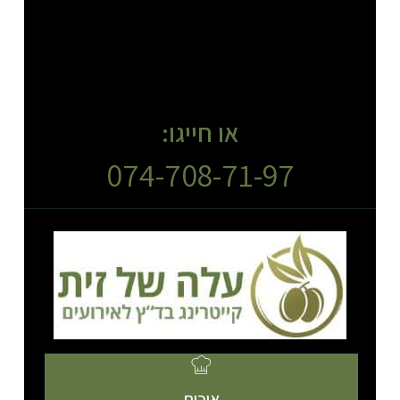
או חייגו:
074-708-71-97
איכות