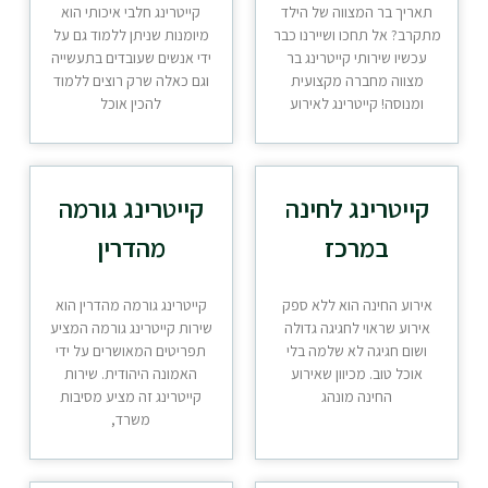
תאריך בר המצווה של הילד
קייטרינג חלבי איכותי הוא
מתקרב? אל תחכו ושיירנו כבר
מיומנות שניתן ללמוד גם על
עכשיו שירותי קייטרינג בר
ידי אנשים שעובדים בתעשייה
מצווה מחברה מקצועית
וגם כאלה שרק רוצים ללמוד
ומנוסה! קייטרינג לאירוע
להכין אוכל
קייטרינג לחינה
קייטרינג גורמה
במרכז
מהדרין
אירוע החינה הוא ללא ספק
קייטרינג גורמה מהדרין הוא
אירוע שראוי לחגיגה גדולה
שירות קייטרינג גורמה המציע
ושום חגיגה לא שלמה בלי
תפריטים המאושרים על ידי
אוכל טוב. מכיוון שאירוע
האמונה היהודית. שירות
החינה מונהג
קייטרינג זה מציע מסיבות
משרד,