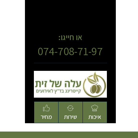
או חייגו:
074-708-71-97
איכות
שירות
מחיר