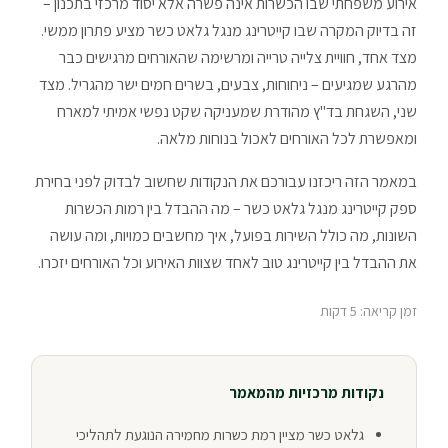
אירוע משפחתי שבו הכשרות אינה פשרה אלא יסוד מרכזי בתכנון –
זה בדיוק המקרה שבו קייטרינג מנגל גלאט כשר מציע פתרון ממשי.
מצד אחד, חוויית צלייה טרייה ומרשימה שהאורחים מרגישים כבר
מהרגע שמגיעים – ניחוחות, צבעים, בשרים חמים ישר מהגריל. מצד
שני, השגחת בד"ץ מהודרת שמעניקה שקט נפשי אמיתי למארח
ומאפשרת לכל האורחים לאכול בנוחות מלאה.
במאמר הזה ריכזנו עבורכם את הנקודות שחשוב לבדוק לפני בחירת
ספק קייטרינג מנגל גלאט כשר – מה ההבדל בין רמות הכשרות
השונות, מה כולל השירות בפועל, איך מחשבים כמויות, ומה עושה
את ההבדל בין קייטרינג טוב לאחד שצוות האירוע וכל האורחים יזכרו.
זמן קריאה: 5 דקות
נקודות מרכזיות מהמאמר
גלאט כשר מציין רמת כשרות מחמירה הנוגעת לתהליכי