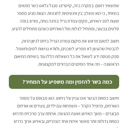
שתשאיר רושם. במקרה כזה, קייטרינג מנגל גלאט כשר מתאים
במיוחד, כי הוא משלב בין אינטימיות לחגיגיות. הצוות מגיע מספר
שעות לפני האירוע, מקים עמדת גריל בפינה נוחה, פורש בופה
סלטים צבעוני, ומתחיל לצלות מול האורחים כשהם מתחילים להגיע.
חשוב לתאם מראש את מיקום עמדת הגריל ביחס לכיוון הרוח,
להבטיח שהעשן לא מפריע לשכנים, ולוודא נגישות למים וחשמל.
ספק מנוסה ידע לשאול את כל השאלות הללו עוד בשיחת התיאום
הראשונה – וזה אחד הסימנים הברורים למקצועיות.
כמה בשר להזמין ומה משפיע על המחיר?
חישוב כמויות הבשר אינו עניין של ניחוש. הוא מבוסס על מספר
האורחים, פרופיל הקהל – משפחות עם ילדים, צעירים או אורחים
מבוגרים – משך האירוע ושעת ההגשה. ארוחת ערב מרכזית תדרוש
כמויות גדולות יותר מאשר אירוח אחר הצהריים, ובאירוע ארוך נדרש