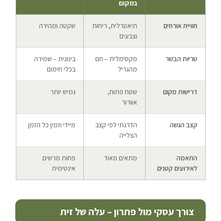
במקום
חוויית אורחים
תיאטרלית, ריחות
שקטה ומהירה
וצבעים
טריות הבשר
מקסימלית – חם
בינונית – שמירה
מהגריל
בכלי חימום
דרישות מקום
שטח פתוח,
גמיש יותר
אוורור
קצב הגשה
הדרגתי לפי קצב
מיידי וזמין כל הזמן
הצלייה
התאמה
מתאים מאוד
פחות מרשים
לאירועים קטנים
אינטימית
צורך עסקי מול פתרון – עלה של זית