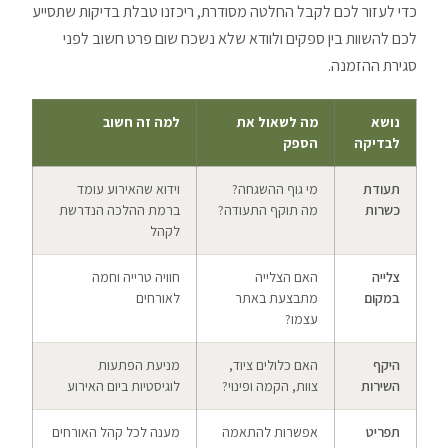
כדי לעזור לכם לקבל החלטה מסודרת, ריכזנו טבלת בדיקות שתסייע
לכם להשוות בין ספקים ולוודא שלא נשכח שום פרט חשוב לפני
סגירת ההזמנה.
נושא
מה לשאול את
למה זה חשוב
לבדיקה
הספק
תעודת
מי גוף ההשגחה?
וידוא שהאירוע עומד
כשרות
מה תוקף התעודה?
ברמת ההלכה הנדרשת
לקהל
צלייה
האם הצלייה
חוויה טרייה וחמה
במקום
מתבצעת באתר
לאורחים
עצמו?
היקף
האם כלולים ציוד,
מניעת הפתעות
השירות
צוות, הקמה ופינוי?
לוגיסטיות ביום האירוע
תפריט
אפשרות להתאמה
מענה לכל קהל האורחים