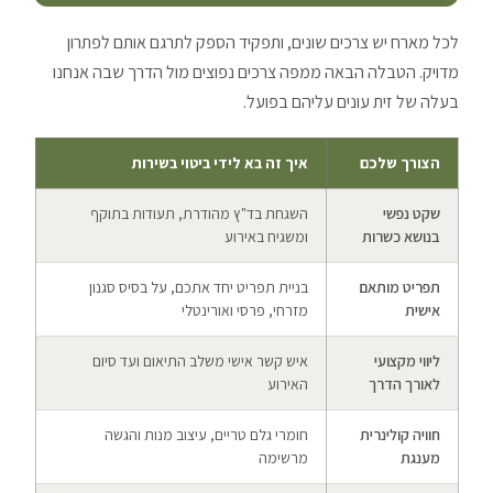
לכל מארח יש צרכים שונים, ותפקיד הספק לתרגם אותם לפתרון
מדויק. הטבלה הבאה ממפה צרכים נפוצים מול הדרך שבה אנחנו
בעלה של זית עונים עליהם בפועל.
הצורך שלכם
איך זה בא לידי ביטוי בשירות
שקט נפשי
השגחת בד"ץ מהודרת, תעודות בתוקף
בנושא כשרות
ומשגיח באירוע
תפריט מותאם
בניית תפריט יחד אתכם, על בסיס סגנון
אישית
מזרחי, פרסי ואורינטלי
ליווי מקצועי
איש קשר אישי משלב התיאום ועד סיום
לאורך הדרך
האירוע
חוויה קולינרית
חומרי גלם טריים, עיצוב מנות והגשה
מענגת
מרשימה