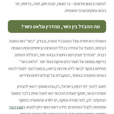
לנפוצה במגוון אירועים – בר מצווה, שבת חתן, חינה, בריתות, ימי
גיבוש עסקיים וערבי משפחה.
מה ההבדל בין כשר, מהדרין וגלאט כשר?
השאלה הזו חוזרת אצל כמעט כל מארח, ובצדק. "כשר" הוא המונח
הבסיסי, המעיד על עמידה בכללי הכשרות הבסיסיים תחת השגחה
רבנית. "מהדרין" מציין רמת החמרה גבוהה יותר, הכוללת לעיתים
בדיקות נוספות של חומרי גלם ופיקוח צמוד יותר. "גלאט כשר"
מתייחס במקור לבשר ללא סירכות בריאה, ובפועל הפך לסמל לרמת
כשרות מחמירה במיוחד, המקובלת על קהלים דתיים וחרדיים.
חשוב לזכור: לפי החוק בישראל, רק גורם מוסמך רשאי להנפיק
תעודת הכשר, ותוקף תעודת ההכשר הוא לשנה אחת בלבד ממועד
הנפקתה. לכן, לפני סגירת עסקה, יש לוודא שהתעודה בתוקף
ומתאימה לקהל המוזמנים. מידע רשמי נוסף ניתן למצוא ב
קובץ דברי
וב
.
החקיקה בתחום שירותי הדת
אגף האכיפה של הרבנות הראשית