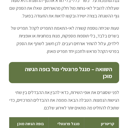
גם הסתמכות על "כשר" כללי בלי לוודא את גוף ההשגחה היא טעות
שעלולה להוביל לאי-נוחות מול חלק מהאורחים. שאלו את הספק שם
גוף ההשגחה בצורה ישירה ובקשו לראות את התעודה בפועל.
טעות שכיחה נוספת קשורה לאי-התאמת התפריט לקהל. תפריט של
בשרים בלבד, בלי תוספות מספקות, מנות צמחוניות או אופציות
לילדים, עלול להותיר אורחים רעבים. לכן חשוב לשתף את הספק
בפרטי הקהל מראש ולתכנן יחד תפריט מאוזן.
השוואה – מנגל פרונטלי מול בופה הגשה
מוכן
לפני שסוגרים את אופי השירות, כדאי להבין את ההבדלים בין שתי
הגישות הנפוצות. הטבלה הבאה ממפה את ההבדלים המרכזיים, כדי
שתוכלו להחליט מה מתאים יותר לאירוע שלכם.
קריטריון
מנגל פרונטלי
בופה הגשה מוכן