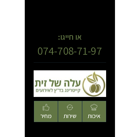
או חייגו:
074-708-71-97
איכות
שירות
מחיר